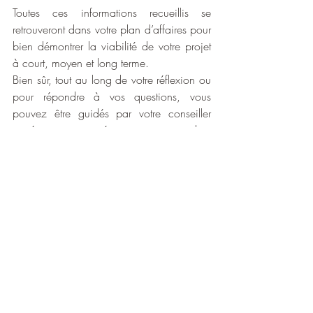
Toutes ces informations recueillis se 
retrouveront dans votre plan d’affaires pour 
bien démontrer la viabilité de votre projet 
à court, moyen et long terme.
Bien sûr, tout au long de votre réflexion ou 
pour répondre à vos questions, vous 
pouvez être guidés par votre conseiller 
stratégique ou agroéconomiste, cependant 
vous êtes le ou la seul (e) à pouvoir 
répondre aux questions que vous avez lu 
plus haut dans ce texte. C’est vous qui 
aurez le contrôle de votre projet.  Tout ce 
processus peut vous sembler ardu, mais 
sachez que si vous êtes moins sûr ou 
qu’un doute s’installe, un 
accompagnement à la réflexion, avec un 
conseiller ou conseillère externe 
(agronome) en gestion, peut s’avérer très 